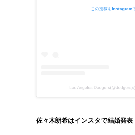
この投稿をInstagra
Los Angeles Dodgers(@dodg
佐々木朗希はインスタで結婚発表