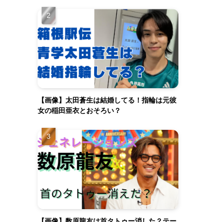
【画像】太田蒼生は結婚してる！指輪は元彼
女の稲田亜衣とおそろい？
【画像】数原龍友は首タトゥー消した？テー