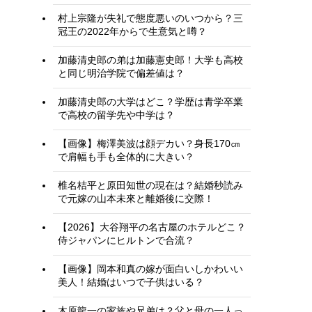
村上宗隆が失礼で態度悪いのいつから？三
冠王の2022年からで生意気と噂？
加藤清史郎の弟は加藤憲史郎！大学も高校
と同じ明治学院で偏差値は？
加藤清史郎の大学はどこ？学歴は青学卒業
で高校の留学先や中学は？
【画像】梅澤美波は顔デカい？身長170㎝
で肩幅も手も全体的に大きい？
椎名桔平と原田知世の現在は？結婚秒読み
で元嫁の山本未來と離婚後に交際！
【2026】大谷翔平の名古屋のホテルどこ？
侍ジャパンにヒルトンで合流？
【画像】岡本和真の嫁が面白いしかわいい
美人！結婚はいつで子供はいる？
木原龍一の家族や兄弟は？父と母の一人っ