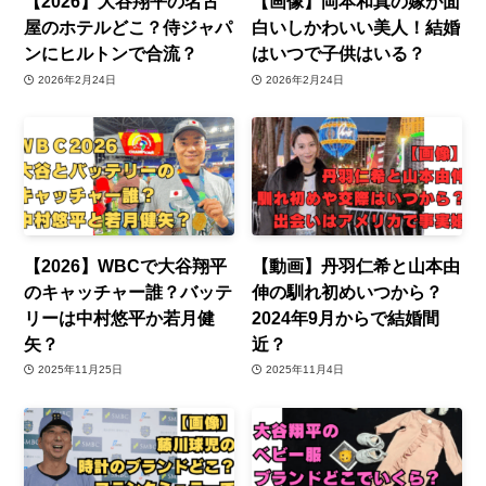
【2026】大谷翔平の名古
【画像】岡本和真の嫁が面
屋のホテルどこ？侍ジャパ
白いしかわいい美人！結婚
ンにヒルトンで合流？
はいつで子供はいる？
2026年2月24日
2026年2月24日
【2026】WBCで大谷翔平
【動画】丹羽仁希と山本由
のキャッチャー誰？バッテ
伸の馴れ初めいつから？
リーは中村悠平か若月健
2024年9月からで結婚間
矢？
近？
2025年11月25日
2025年11月4日