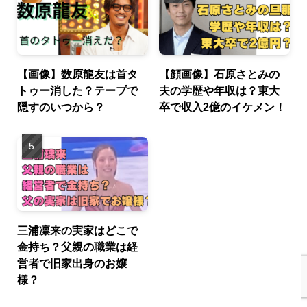
【画像】数原龍友は首タ
【顔画像】石原さとみの
トゥー消した？テープで
夫の学歴や年収は？東大
隠すのいつから？
卒で収入2億のイケメン！
三浦凛来の実家はどこで
金持ち？父親の職業は経
営者で旧家出身のお嬢
様？