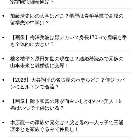
治学院で偏差値は？
加藤清史郎の大学はどこ？学歴は青学卒業で高校の
留学先や中学は？
【画像】梅澤美波は顔デカい？身長170㎝で肩幅も手
も全体的に大きい？
椎名桔平と原田知世の現在は？結婚秒読みで元嫁の
山本未來と離婚後に交際！
【2026】大谷翔平の名古屋のホテルどこ？侍ジャパ
ンにヒルトンで合流？
【画像】岡本和真の嫁が面白いしかわいい美人！結
婚はいつで子供はいる？
木原龍一の家族や兄弟は？父と母の一人っ子で三浦
凛来とも家族ぐるみで仲良し！