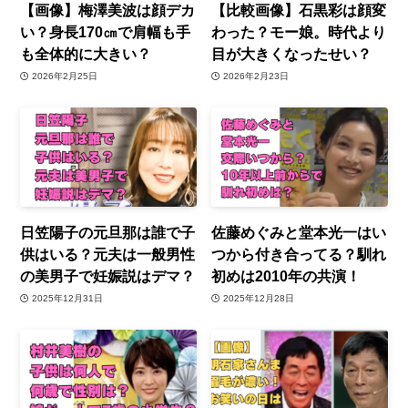
【画像】梅澤美波は顔デカ
【比較画像】石黒彩は顔変
い？身長170㎝で肩幅も手
わった？モー娘。時代より
も全体的に大きい？
目が大きくなったせい？
2026年2月25日
2026年2月23日
日笠陽子の元旦那は誰で子
佐藤めぐみと堂本光一はい
供はいる？元夫は一般男性
つから付き合ってる？馴れ
の美男子で妊娠説はデマ？
初めは2010年の共演！
2025年12月31日
2025年12月28日