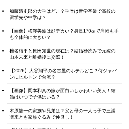
加藤清史郎の大学はどこ？学歴は青学卒業で高校の
留学先や中学は？
【画像】梅澤美波は顔デカい？身長170㎝で肩幅も手
も全体的に大きい？
椎名桔平と原田知世の現在は？結婚秒読みで元嫁の
山本未來と離婚後に交際！
【2026】大谷翔平の名古屋のホテルどこ？侍ジャパ
ンにヒルトンで合流？
【画像】岡本和真の嫁が面白いしかわいい美人！結
婚はいつで子供はいる？
木原龍一の家族や兄弟は？父と母の一人っ子で三浦
凛来とも家族ぐるみで仲良し！