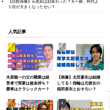
【比較画像】石黒彩は顔変わった？モー娘。時代よ
り目が大きくなったせい？
人気記事
木原龍一の父の職業は経
【画像】太田蒼生は結婚
営者で実家は超金持ち？
してる！指輪は元彼女の
愛車はクラシックカー？
稲田亜衣とおそろい？