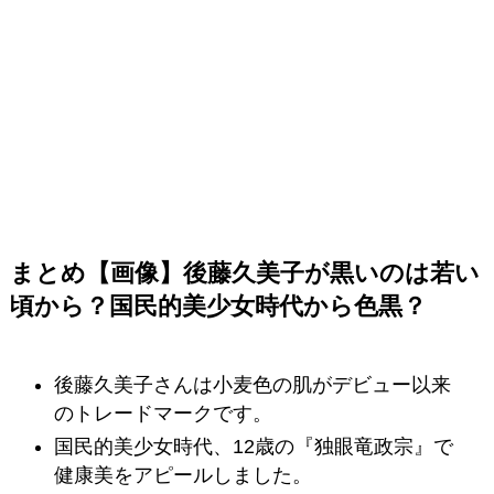
まとめ【画像】後藤久美子が黒いのは若い
頃から？国民的美少女時代から色黒？
後藤久美子さんは小麦色の肌がデビュー以来
のトレードマークです。
国民的美少女時代、12歳の『独眼竜政宗』で
健康美をアピールしました。