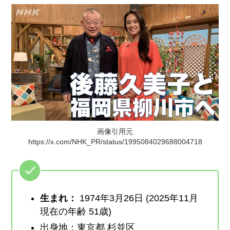
画像引用元
https://x.com/NHK_PR/status/1995084029688004718
生まれ：
1974年3月26日 (2025年11月
現在の年齢 51歳)
出身地：東京都 杉並区