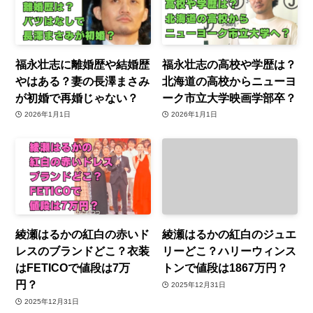
福永壮志に離婚歴や結婚歴
福永壮志の高校や学歴は？
やはある？妻の長澤まさみ
北海道の高校からニューヨ
が初婚で再婚じゃない？
ーク市立大学映画学部卒？
2026年1月1日
2026年1月1日
綾瀬はるかの紅白の赤いド
綾瀬はるかの紅白のジュエ
レスのブランドどこ？衣装
リーどこ？ハリーウィンス
はFETICOで値段は7万
トンで値段は1867万円？
円？
2025年12月31日
2025年12月31日