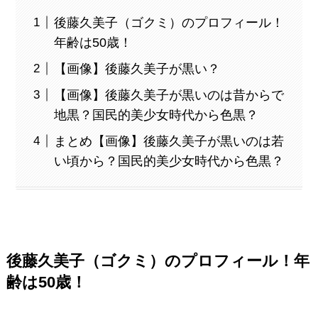
後藤久美子（ゴクミ）のプロフィール！
年齢は50歳！
【画像】後藤久美子が黒い？
【画像】後藤久美子が黒いのは昔からで
地黒？国民的美少女時代から色黒？
まとめ【画像】後藤久美子が黒いのは若
い頃から？国民的美少女時代から色黒？
後藤久美子（ゴクミ）のプロフィール！年
齢は50歳！