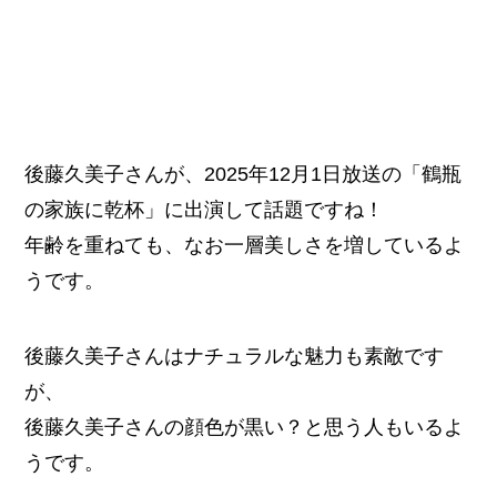
後藤久美子さんが、2025年12月1日放送の「鶴瓶
の家族に乾杯」に出演して話題ですね！
年齢を重ねても、なお一層美しさを増しているよ
うです。
後藤久美子さんはナチュラルな魅力も素敵です
が、
後藤久美子さんの顔色が黒い？と思う人もいるよ
うです。