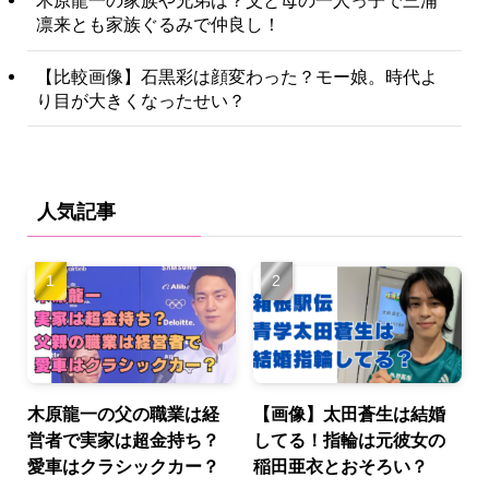
木原龍一の家族や兄弟は？父と母の一人っ子で三浦
凛来とも家族ぐるみで仲良し！
【比較画像】石黒彩は顔変わった？モー娘。時代よ
り目が大きくなったせい？
人気記事
木原龍一の父の職業は経
【画像】太田蒼生は結婚
営者で実家は超金持ち？
してる！指輪は元彼女の
愛車はクラシックカー？
稲田亜衣とおそろい？