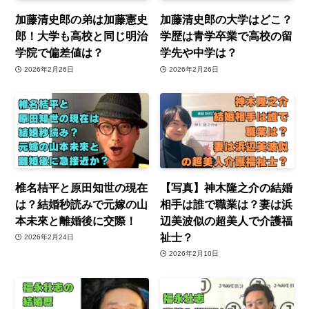
加藤清史郎の弟は加藤憲史
加藤清史郎の大学はどこ？
郎！大学も高校と同じ明治
学歴は青学卒業で高校の留
学院で偏差値は？
学先や中学は？
2026年2月26日
2026年2月26日
椎名桔平と原田知世の現在
【写真】神木隆之介の結婚
は？結婚秒読みで元嫁の山
相手は誰で職業は？妻は浜
本未來と離婚後に交際！
辺美波似の超美人で介護福
祉士？
2026年2月24日
2026年2月10日