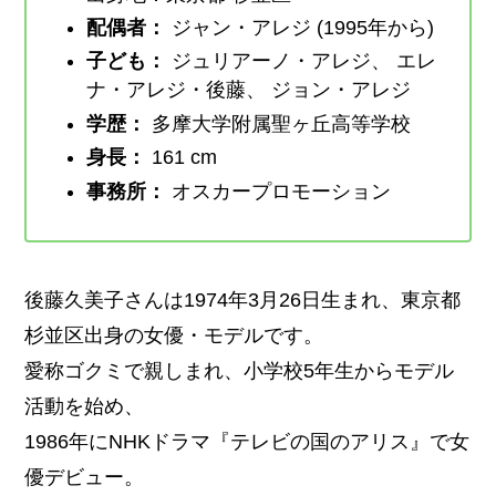
配偶者：
ジャン・アレジ (1995年から)
子ども：
ジュリアーノ・アレジ、 エレ
ナ・アレジ・後藤、 ジョン・アレジ
学歴：
多摩大学附属聖ヶ丘高等学校
身長：
161 cm
事務所：
オスカープロモーション
後藤久美子さんは1974年3月26日生まれ、東京都
杉並区出身の女優・モデルです。
愛称ゴクミで親しまれ、小学校5年生からモデル
活動を始め、
1986年にNHKドラマ『テレビの国のアリス』で女
優デビュー。