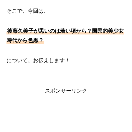
そこで、今回は、
後藤久美子が黒いのは若い頃から？国民的美少女
時代から色黒？
について、お伝えします！
スポンサーリンク