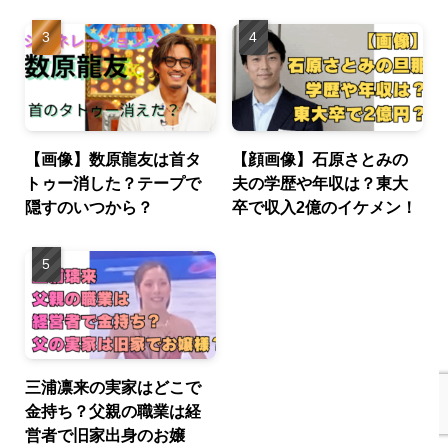
【画像】数原龍友は首タ
【顔画像】石原さとみの
トゥー消した？テープで
夫の学歴や年収は？東大
隠すのいつから？
卒で収入2億のイケメン！
三浦凛来の実家はどこで
金持ち？父親の職業は経
営者で旧家出身のお嬢