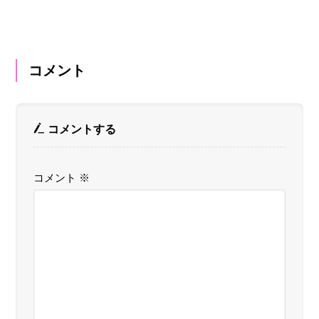
コメント
コメントする
コメント
※