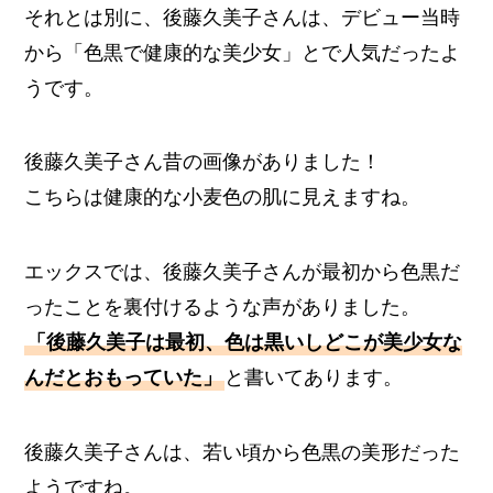
それとは別に、後藤久美子さんは、デビュー当時
から「色黒で健康的な美少女」とで人気だったよ
うです。
後藤久美子さん昔の画像がありました！
こちらは健康的な小麦色の肌に見えますね。
エックスでは、後藤久美子さんが最初から色黒だ
ったことを裏付けるような声がありました。
「後藤久美子は最初、色は黒いしどこが美少女な
んだとおもっていた」
と書いてあります。
後藤久美子さんは、若い頃から色黒の美形だった
ようですね。