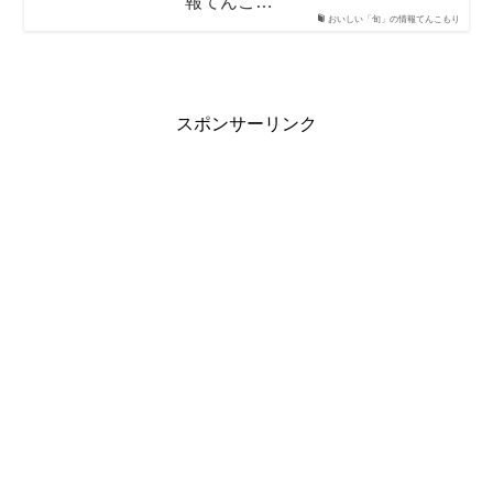
報てんこ…
おいしい「旬」の情報てんこもり
スポンサーリンク