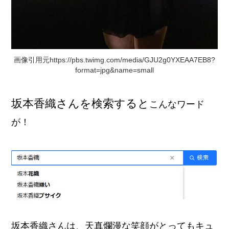
画像引用元https://pbs.twimg.com/media/GJU2g0YXEAA7EB8?
format=jpg&name=small
坂本香織さんを検索すると
こんなワード
が！
坂本香織さんは、天真爛漫な笑顔がとってもキュ