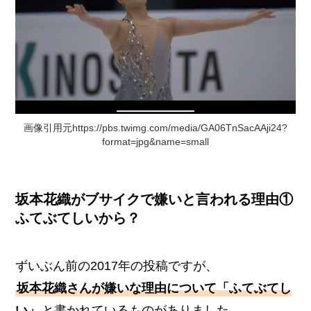
画像引用元https://pbs.twimg.com/media/GA06TnSacAAji24?
format=jpg&name=small
坂本花織がブサイクで嫌いと言われる理由①
ふてぶてしいから？
ずいぶん前の2017年の投稿ですが、
坂本花織さんが嫌いな理由について「ふてぶてし
い」
と書かれているものがありました。