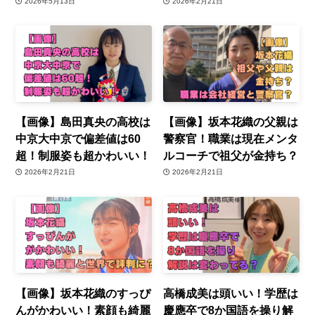
2026年5月13日
2026年2月21日
【画像】島田真央の高校は
【画像】坂本花織の父親は
中京大中京で偏差値は60
警察官！職業は現在メンタ
超！制服姿も超かわいい！
ルコーチで祖父が金持ち？
2026年2月21日
2026年2月21日
【画像】坂本花織のすっぴ
高橋成美は頭いい！学歴は
んがかわいい！素顔も綺麗
慶應卒で8か国語を操り解