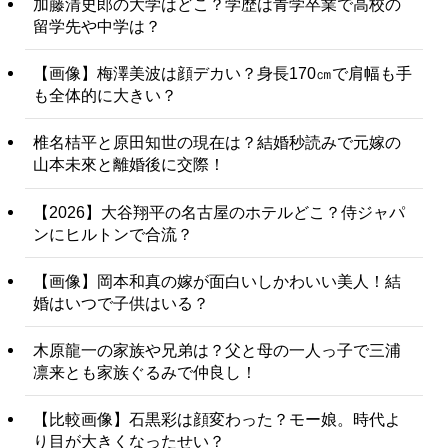
加藤清史郎の大学はどこ？学歴は青学卒業で高校の
留学先や中学は？
【画像】梅澤美波は顔デカい？身長170㎝で肩幅も手
も全体的に大きい？
椎名桔平と原田知世の現在は？結婚秒読みで元嫁の
山本未來と離婚後に交際！
【2026】大谷翔平の名古屋のホテルどこ？侍ジャパ
ンにヒルトンで合流？
【画像】岡本和真の嫁が面白いしかわいい美人！結
婚はいつで子供はいる？
木原龍一の家族や兄弟は？父と母の一人っ子で三浦
凛来とも家族ぐるみで仲良し！
【比較画像】石黒彩は顔変わった？モー娘。時代よ
り目が大きくなったせい？