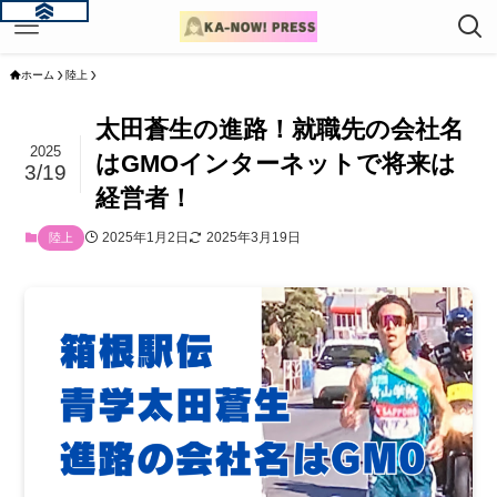
ホーム
陸上
太田蒼生の進路！就職先の会社名
2025
はGMOインターネットで将来は
3/19
経営者！
2025年1月2日
2025年3月19日
陸上