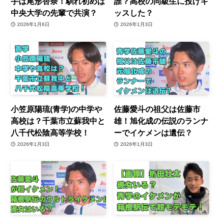
手は尾形杏奈！馴れ初めは
誰？高校の同級生に投げキ
中央大学の先輩で共演？
ッスした？
2026年1月6日
2026年1月3日
小笠原陽琉(青学)の中学や
佐藤愛斗の祖父は佐藤市
高校は？千葉市立蘇我中と
雄！旭化成の伝説のランナ
八千代松陰高等学校！
ーでイケメンは遺伝？
2026年1月3日
2026年1月3日