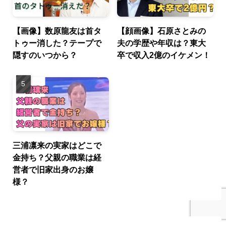
【画像】数原龍友は首タ
【顔画像】石原さとみの
トゥー消した？テープで
夫の学歴や年収は？東大
隠すのいつから？
卒で収入2億のイケメン！
三浦凛来の実家はどこで
金持ち？父親の職業は経
営者で旧家出身のお嬢
様？