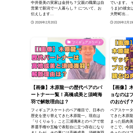
中井亜美の実家は金持ち？父親の職業は自
でいます。 
営業で新潟で一人暮らし？ について、お
うま)の彼女
伝えします...
大野町出...
2026年2月20日
2026年2月1
フィギュアスケート
【画像】木原龍一の歴代ペアのパ
【画像】
ートナー一覧！高橋成美と須崎海
ョなのは
羽で解散理由は？
のおかげ
フィギュアスケートのペア種目で、日本の
ペアスケー
歴史を塗り替えてきた木原龍一。現在は
てきた木原
「りくりゅう」こと三浦璃来とのペアで世
まった筋肉美
界選手権や五輪で表彰台に立つ存在になり
そこで、今回
ましたが、その裏には高橋成美、須崎海羽
チョなのは