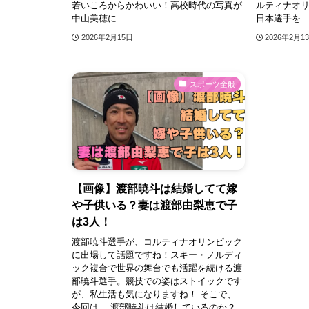
若いころからかわいい！高校時代の写真が
ルティナオ
中山美穂に...
日本選手を...
2026年2月15日
2026年2月1
スポーツ全般
【画像】渡部暁斗は結婚してて嫁
や子供いる？妻は渡部由梨恵で子
は3人！
渡部暁斗選手が、コルティナオリンピック
に出場して話題ですね！スキー・ノルディ
ック複合で世界の舞台でも活躍を続ける渡
部暁斗選手。競技での姿はストイックです
が、私生活も気になりますね！ そこで、
今回は、 渡部暁斗は結婚しているのか？