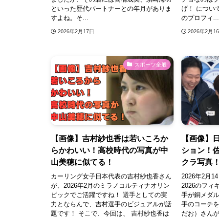
といった歴代パートナーとの年月がありま
げ！ につい
すよね。そ...
のプロフィ...
2026年2月17日
2026年2月1
スポーツ全般
【画像】吉村紗也香は若いころか
【画像】
らかわいい！高校時代の写真が中
ション！
山美穂に似てる！
クラ写真
カーリング女子日本代表の吉村紗也香さん
2026年2
が、2026年2月のミラノコルティナオリン
2026のフ
ピックでご活躍ですね！ 選手としての実
手が銅メダ
力とならんで、吉村選手のビジュアルが話
手のコーチ
題です！ そこで、今回は、 吉村紗也香は
だお）さんが