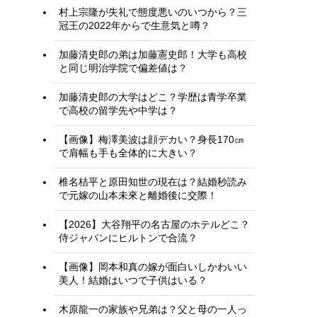
村上宗隆が失礼で態度悪いのいつから？三
冠王の2022年からで生意気と噂？
加藤清史郎の弟は加藤憲史郎！大学も高校
と同じ明治学院で偏差値は？
加藤清史郎の大学はどこ？学歴は青学卒業
で高校の留学先や中学は？
【画像】梅澤美波は顔デカい？身長170㎝
で肩幅も手も全体的に大きい？
椎名桔平と原田知世の現在は？結婚秒読み
で元嫁の山本未來と離婚後に交際！
【2026】大谷翔平の名古屋のホテルどこ？
侍ジャパンにヒルトンで合流？
【画像】岡本和真の嫁が面白いしかわいい
美人！結婚はいつで子供はいる？
木原龍一の家族や兄弟は？父と母の一人っ