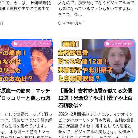
そこで、今回は、 松浦透麿(と
人なので、演技だけでなくビジュアル面で
は誰？高校や中学の同級生で
も気になっているファンも多いですよね。
そこで、今...
9日
2026年2月18日
フィギュアスケート
スポーツ全般
木原龍一の筋肉！マッチ
【画像】吉村紗也香が似てる女優
ブロッコリーと鶏むね肉
12選！米倉涼子や北川景子や上白
？
石萌歌似？
ターとして世界のトップで戦っ
2026年2月開催のミラノコルティナオリン
龍一は、演技だけでなく引き締
ピックのカーリング日本代表、吉村紗也香
でも注目を集めています。 ​
選手が話題ですね！ 選手としての活躍と
は、 木原龍一の筋肉！マッ
並んで、ビジュアルの美しさは、女優級！
ブロッコリーと鶏むね肉のおか
と評判のようですよ。 そこで、今回は、