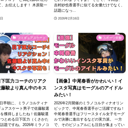
て、お伝えします！ 木原龍一
吉村紗也香選手に似てる女優だけでなく、
話題になっ...
6日
2026年2月16日
フィギュアスケート
スポーツ全般
日下匡力コーチのリアク
【画像】中尾春香がかわいい！イ
佐藤駿より真ん中のキス
ンスタ写真はモーグルのアイドル
！
みたい！
月14日早朝に、ミラノコルティナ
2026年2月開催のミラノコルティナオリン
ィギュアスケート男子で佐藤駿選
ピックで、中尾春香選手がご活躍ですね！
ルを獲得しましたね！佐藤駿選
中尾春香選手はフリースタイル女子モーグ
をつとめる日下匡力（くさかた
ルで決勝に進出するなどの実力派。 一方
話題ですね。2026年ミラノコ
で、そのビジュアルにも注目が集まってい