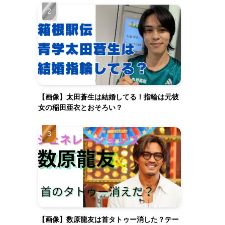
【画像】太田蒼生は結婚してる！指輪は元彼
女の稲田亜衣とおそろい？
【画像】数原龍友は首タトゥー消した？テー