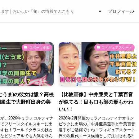
プロフィール
ます | おいしい「旬」の情報てんこもり
スポーツ全般
フィギュアスケート
とうま)の彼女は誰？高校
【比較画像】中井亜美と千葉百音
同級生で大野町出身の美
が似てる！目も口も顔の形もかわ
いい！
が、2026年ミラノコルティナ
2026年2月開催のミラノコルティナオリン
クでフリースタイルスキーに出
ピックに出場の、中井亜美選手と千葉百音
ですね！ワールドクラスの技と
選手がご活躍ですね！フィギュアスケート
正なビジュアルでも人気を呼ん
界の次世代エース候補として注目される2