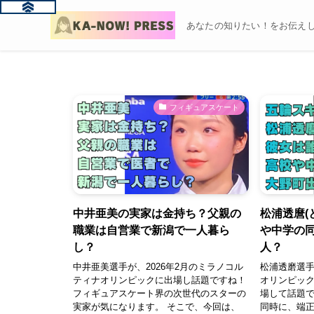
あなたの知りたい！をお伝えし
フィギュアスケート
中井亜美の実家は金持ち？父親の
松浦透麿(
職業は自営業で新潟で一人暮ら
や中学の
し？
人？
中井亜美選手が、2026年2月のミラノコル
松浦透磨選手
ティナオリンピックに出場し話題ですね！
オリンピッ
フィギュアスケート界の次世代のスターの
場して話題
実家が気になります。 そこで、今回は、
同時に、端